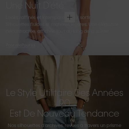
Une Nuit D’été
Looks raffinés et intemporels pour sortir.
Silhouettes fluides et matières légères. Une élégance
décontractée, affichée tout au long de la soirée.
Pour elle
Pour lui
Le Style Utilitaire Des Années
90
Est De Nouveau Tendance
Nos silhouettes d’archives, revues à travers un prisme