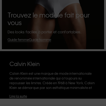
Trouvez le modèle fait pour
vous
Des looks faciles à porter et confortables.
Guide femme
Guide homme
Calvin Klein
Calvin Klein est une marque de mode internationale
de renommée internationale qui a toujours su
repousser les limites. Créée en 1968 à New York, Calvin
Klein se démarque par son esthétique minimaliste et
sensuelle qui célèbre l'expression de soi sans limites
Lire la suite
dans le design de ses produits et sa communication.
La marque Calvin Klein est réputée pour ses
sous-