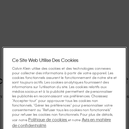
Ce Site Web Utilise Des Cookies
Calvin Klein utilise des cookies et des technologies connexes
pour collecter des informations à partir de votre appareil. Les
ur Recevoir Nos Actualités Et
cookies fonctionnels assurent le fonctionnement de notre site et
sont toujours actifs. Les cookies analytiques fournissent des
informations sur l'utilisation du site. Les cookies relatifs aux
médias sociaux et à la publicité permettent de personnaliser
les publicités en reconnaissant vos préférences. Choisissez
ise le jour de votre anniversaire
Accès anticipé aux soldes
Remises
"Accepter tout" pour approuver tous les cookies non
fonctionnels, "Gérer les préférences" pour personnaliser votre
consentement ou "Refuser tous les cookies non fonctionnels"
Inscrivez-vous
pour refuser les cookies non fonctionnels. Pour plus de détails,
Politique de cookies
Avis en matière
voir notre
et notre
de confidentialité
.