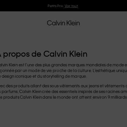
Petits Prix.
Voir tout
 propos de Calvin Klein
lvin Klein est l’une des plus grandes marques mondiales de mode et 
çonnée par un mode de vie proche de la culture. L’esthétique uniqu
 design iconique et du storytelling de marque.
ec des produits allant des sous-vêtements aux jeans et vêtements di
s parfums, Calvin Klein crée des essentiels inspirés de ses racines am
s produits Calvin Klein dans le monde ont atteint environ 9 milliard