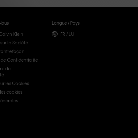
Nous
Langue / Pays
Calvin Klein
FR / LU
sur la Société
Contrefaçon
e Confidentialité
ère de
té
ur les Cookies
es cookies
énérales