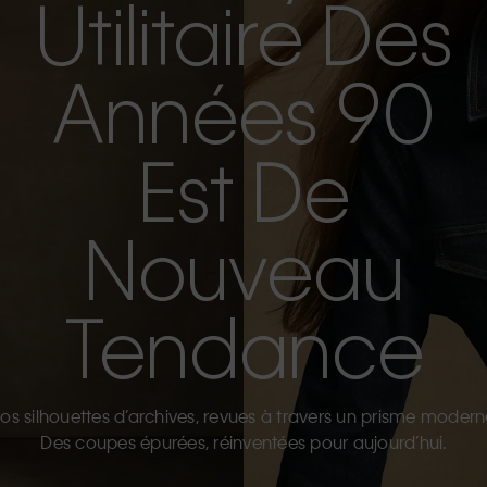
Utilitaire Des
Années 90
Est De
Nouveau
Tendance
os silhouettes d’archives, revues à travers un prisme modern
Des coupes épurées, réinventées pour aujourd’hui.