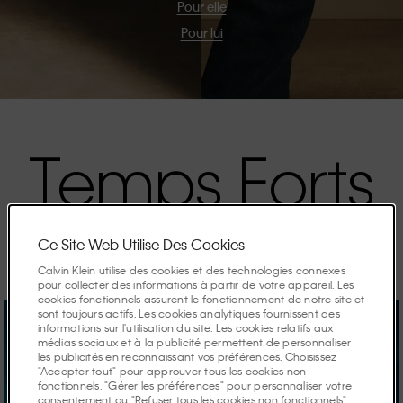
Pour elle
Pour lui
Temps Forts
Les campagnes de la saison.
Ce Site Web Utilise Des Cookies
Calvin Klein utilise des cookies et des technologies connexes
pour collecter des informations à partir de votre appareil. Les
cookies fonctionnels assurent le fonctionnement de notre site et
sont toujours actifs. Les cookies analytiques fournissent des
informations sur l'utilisation du site. Les cookies relatifs aux
médias sociaux et à la publicité permettent de personnaliser
les publicités en reconnaissant vos préférences. Choisissez
"Accepter tout" pour approuver tous les cookies non
fonctionnels, "Gérer les préférences" pour personnaliser votre
consentement ou "Refuser tous les cookies non fonctionnels"