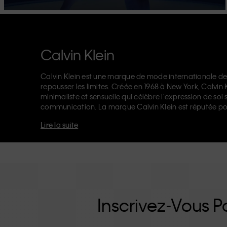
Calvin Klein
Calvin Klein est une marque de mode internationale de
repousser les limites. Créée en 1968 à New York, Calvin
minimaliste et sensuelle qui célèbre l'expression de soi 
communication. La marque Calvin Klein est réputée po
logo CK sur l’élastique, et ses
jeans de créateur
reconna
Lire la suite
années 90. Calvin Klein propose également des
vêteme
accessoires
qui subliment les essentiels du quotidien. Q
Klein Jeans, Calvin Klein Underwear,
Calvin Klein Kids
o
d'une identité et d'un positionnement uniques. Chacu
universellement, tant à nos clients locaux et internation
renforcée par sa ligne de vêtements unisexes et sa gamm
inutiles, les produits de haute qualité CK sont des pièc
moderne.
Inscrivez-Vous Po