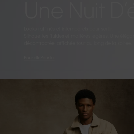
Une Nuit D’
Looks raffinés et intemporels pour sortir.
Silhouettes fluides et matières légères. Une élég
décontractée, affichée tout au long de la soirée.
Pour elle
Pour lui