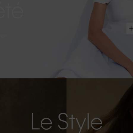
été
ance
Le Style