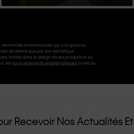
 renommée internationale qui a toujours su
 Klein se démarque par son esthétique
sans limites dans le design de ses produits et sa
ur ses
sous-vêtements emblématiques
, ornés du
issables, notamment son modèle droit façon
nts de créateur
, des
chaussures
et des
ue vous vous tourniez vers Calvin Klein, Calvin
u
Calvin Klein Sport
nos collections disposent
n propose une gamme de produits qui plaisent
aux. La philosophie inclusive de Calvin Klein est
e de tailles inclusives. Conçus sans détails
es uniques et durables qui incarnent le confort
ur Recevoir Nos Actualités Et