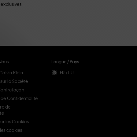
 exclusives
Nous
Langue / Pays
Calvin Klein
FR / LU
sur la Société
Contrefaçon
e Confidentialité
ère de
té
ur les Cookies
es cookies