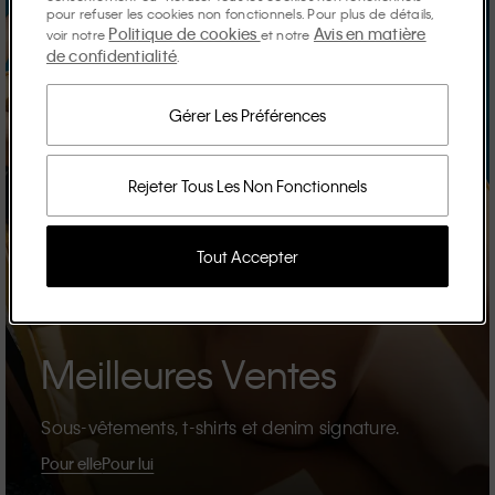
pour refuser les cookies non fonctionnels. Pour plus de détails,
Politique de cookies
Avis en matière
voir notre
et notre
de confidentialité
.
Gérer Les Préférences
Rejeter Tous Les Non Fonctionnels
Tout Accepter
Meilleures Ventes
Sous-vêtements, t-shirts et denim signature.
Pour elle
Pour lui