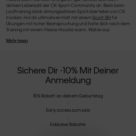
aktiven Lebensstil der CK-Sport-Community an. Bleib beim
Lauftraining dank atmungsaktiven Sportoberteilen von CK
trocken. Hol dir ultimativen Halt mit einem
Sport-BH
für
Übungen mit hoher Beanspruchung und halte dich nach dem
Training mit einem Fleece Hoodie warm. Wähle aus
passenden Farbmustern und klaren Designs, die einen
Mehr lesen
bleibenden Eindruck hinterlassen. Bleibe stilvoll fit mit der
CK-
Sportkollektion für Damen
und
Herren
. Sportmode für einen
gesunden Lebensstil.
Sichere Dir -10% Mit Deiner
Anmeldung
15% Rabatt an deinem Geburtstag
Early access zum sale
Exklusive Rabatte