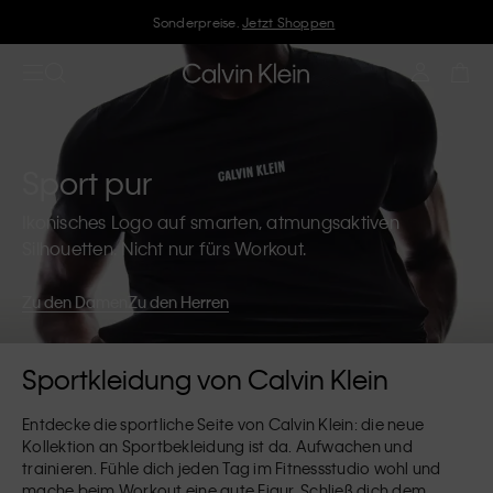
Sonderpreise.
Jetzt Shoppen
Sport pur
Ikonisches Logo auf smarten, atmungsaktiven
Silhouetten. Nicht nur fürs Workout.
Zu den Damen
Zu den Herren
Sportkleidung von Calvin Klein
Entdecke die sportliche Seite von Calvin Klein: die neue
Kollektion an Sportbekleidung ist da. Aufwachen und
trainieren. Fühle dich jeden Tag im Fitnessstudio wohl und
mache beim Workout eine gute Figur. Schließ dich dem