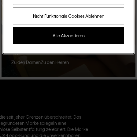
Nicht Funktionale Cookies Ablehnen
Bestseller
Alle Akzeptieren
Signature Underwear, T-Shirts und Denim.
Zu den Damen
Zu den Herren
ie seit jeher Grenzen überschreitet. Das
 gegründeten Marke spiegeln eine
nlose Selbstentfaltung zelebriert. Die Marke
CK-Logo-Bund und die unverkennbaren