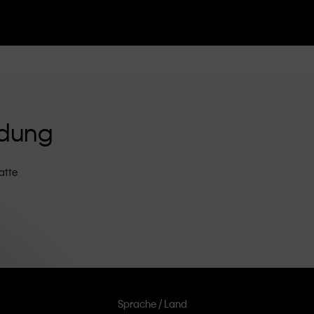
ldung
atte
Sprache / Land