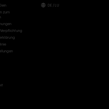
lein
DE / LU
en zum
n
chungen
Verpflichtung
erklärung
inie
ellungen
it