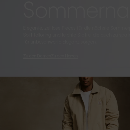
Sommernac
Elegante, zeitlose Pieces für die nächste Sommer
Soft Tailoring und leichte Stoffe, die auch zu spä
für unbeschwerte Eleganz sorgen.
Zu den Damen
Zu den Herren