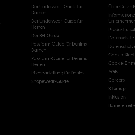
Der Underwear-Guide für
Über Calvin K
Damen
Information
Der Underwear-Guide für
Unternehme
r
Herren
Produktfäls
Der BH-Guide
Datenschutz-
Passform-Guide für Denims
Datenschutz
Damen
Cookie-Richtl
Passform-Guide für Denims
Cookie-Einst
Herren
AGBs
Pflegeanleitung für Denim
Careers
Shapewear-Guide
Sitemap
Inklusion
Barrierefreihe