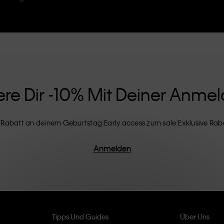
bekannt. Calvin Klein entwirft außerdem
Designer-
 alltägliche Essentials aufzuwerten. Jedes der
Calvin Klein Underwear,
Calvin Klein Kids
und
 Position im Einzelhandel und vermarktet eine
e und internationale Kunden. Die inklusive
lektion und die Auswahl an inklusiven Größen
Verarbeitung und einem Fokus auf die
rtigen und langlebigen Stücken führt, die
ere Dir -10% Mit Deiner Anme
 Rabatt an deinem Geburtstag
Early access zum sale
Exklusive Rab
Anmelden
Tipps Und Guides
Über Uns