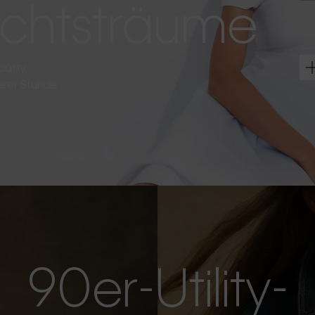
htsträume
party.
terer Stunde
90er-Utility-