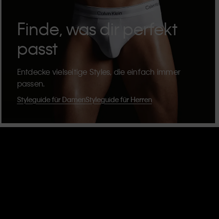
Finde, was dir perfekt
passt
Entdecke vielseitige Styles, die einfach immer
passen.
Styleguide für Damen
Styleguide für Herren