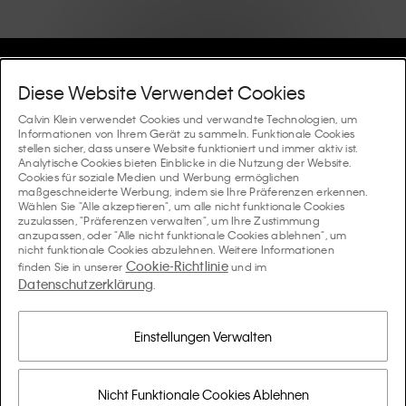
Hilfe Und Support
Diese Website Verwendet Cookies
FAQ
Calvin Klein verwendet Cookies und verwandte Technologien, um
Kollektionen
Informationen von Ihrem Gerät zu sammeln. Funktionale Cookies
stellen sicher, dass unsere Website funktioniert und immer aktiv ist.
Bestellstatus
Analytische Cookies bieten Einblicke in die Nutzung der Website.
#MYCALVINS
Tipps Und Guides
Cookies für soziale Medien und Werbung ermöglichen
Bestellungen und Versand
maßgeschneiderte Werbung, indem sie Ihre Präferenzen erkennen.
Calvin Klein Collection
Wählen Sie "Alle akzeptieren", um alle nicht funktionale Cookies
Der Underwear-Guide für Damen
zuzulassen, "Präferenzen verwalten", um Ihre Zustimmung
Rücksendungen und Rückstattungen
Über Uns
anzupassen, oder "Alle nicht funktionale Cookies ablehnen", um
Calvin Klein Underwear
nicht funktionale Cookies abzulehnen. Weitere Informationen
Der Underwear-Guide für Herren
Cookie-Richtlinie
finden Sie in unserer
und im
Zahlung
Über Calvin Klein
Datenschutzerklärung
Calvin Klein Sport
.
Sprache / Land
Der BH-Guide
Grössen-guide
Informationen zum Unternehmen
Land
Calvin Klein Kids
Land
Einstellungen Verwalten
Passform-Guide für Denims Damen
Finden Sie einen Store in Ihrer Nähe
Produktfälschungen
Calvin Klein Swimwear
Passform-Guide für Denims Herren
Wählen Sie eine Sprache aus
Sprache
Nicht Funktionale Cookies Ablehnen
Datenschutz-Verpflichtung
Pride