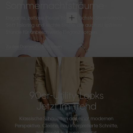
Sommernachtsträume
Elegante, zeitlose Pieces für die nächste Sommerparty.
Soft Tailoring und leichte Stoffe, die auch zu späterer
Stunde für unbeschwerte Eleganz sorgen.
Zu den Damen
Zu den Herren
90er-Utility-Looks
Jetzt Im Trend
Klassische Silhouetten aus einer modernen
Perspektive. Cleane, neu interpretierte Schnitte,
zeitgemäß in Szene gesetzt.