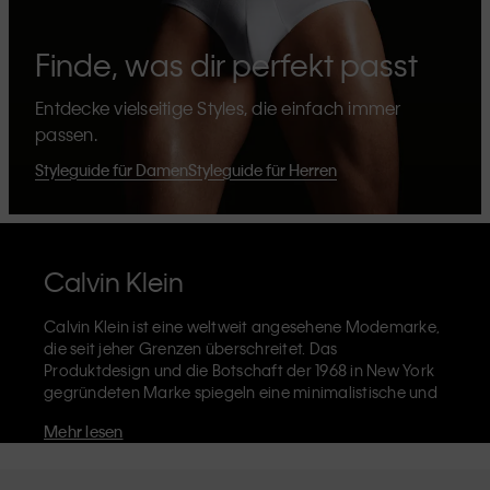
Finde, was dir perfekt passt
Entdecke vielseitige Styles, die einfach immer
passen.
Styleguide für Damen
Styleguide für Herren
Calvin Klein
Calvin Klein ist eine weltweit angesehene Modemarke,
die seit jeher Grenzen überschreitet. Das
Produktdesign und die Botschaft der 1968 in New York
gegründeten Marke spiegeln eine minimalistische und
sinnliche Ästhetik wider, die grenzenlose
Mehr lesen
Selbstentfaltung zelebriert. Die Marke Calvin Klein ist
für ihre
ikonische Unterwäsche
mit dem CK-Logo-Bund
und die unverkennbaren
Designerjeans
einschließlich