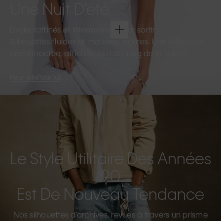
Une Nuit D’été
Looks raffinés et intemporels pour sortir.
Silhouettes fluides et matières légères. Une élégance
décontractée, affichée tout au long de la soirée.
Pour elle
Pour lui
Le Style Utilitaire Des Années
90
Est De Nouveau Tendance
Nos silhouettes d’archives, revues à travers un prisme