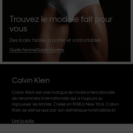
Trouvez le modèle fait pour
vous
Des looks faciles à porter et confortables.
Guide femme
Guide homme
Calvin Klein
Calvin Klein est une marque de mode internationale
de renommée internationale qui a toujours su
repousser les limites. Créée en 1968 à New York, Calvin
Klein se démarque par son esthétique minimaliste et
sensuelle qui célèbre l'expression de soi sans limites
Lire la suite
dans le design de ses produits et sa communication.
La marque Calvin Klein est réputée pour ses
sous-