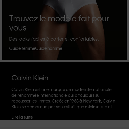
Trouvez le modèle fait pour
vous
Des looks faciles à porter et confortables.
Guide femme
Guide homme
Calvin Klein
Calvin Klein est une marque de mode internationale
de renommée internationale qui a toujours su
repousser les limites. Créée en 1968 à New York, Calvin
Klein se démarque par son esthétique minimaliste et
sensuelle qui célèbre l'expression de soi sans limites
Lire la suite
dans le design de ses produits et sa communication.
La marque Calvin Klein est réputée pour ses
sous-