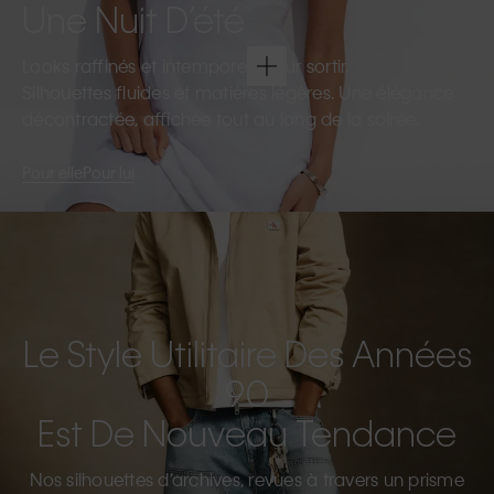
Une Nuit D’été
Looks raffinés et intemporels pour sortir.
Silhouettes fluides et matières légères. Une élégance
décontractée, affichée tout au long de la soirée.
Pour elle
Pour lui
Le Style Utilitaire Des Années
90
Est De Nouveau Tendance
Nos silhouettes d’archives, revues à travers un prisme