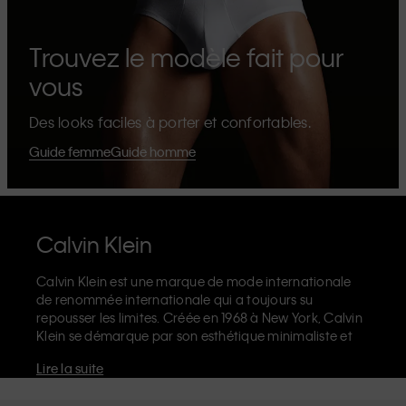
Trouvez le modèle fait pour
vous
Des looks faciles à porter et confortables.
Guide femme
Guide homme
Calvin Klein
Calvin Klein est une marque de mode internationale
de renommée internationale qui a toujours su
repousser les limites. Créée en 1968 à New York, Calvin
Klein se démarque par son esthétique minimaliste et
sensuelle qui célèbre l'expression de soi sans limites
Lire la suite
dans le design de ses produits et sa communication.
La marque Calvin Klein est réputée pour ses
sous-