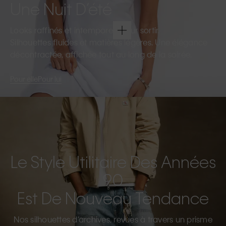
Une Nuit D’été
Looks raffinés et intemporels pour sortir.
Silhouettes fluides et matières légères. Une élégance
décontractée, affichée tout au long de la soirée.
Pour elle
Pour lui
Le Style Utilitaire Des Années
90
Est De Nouveau Tendance
Nos silhouettes d’archives, revues à travers un prisme