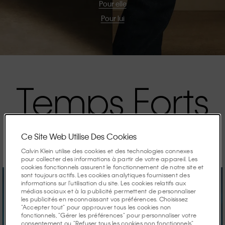
Pour elle
Pour lui
Temps Forts
Les campagnes de la saison.
Ce Site Web Utilise Des Cookies
Calvin Klein utilise des cookies et des technologies connexes
pour collecter des informations à partir de votre appareil. Les
cookies fonctionnels assurent le fonctionnement de notre site et
sont toujours actifs. Les cookies analytiques fournissent des
informations sur l'utilisation du site. Les cookies relatifs aux
médias sociaux et à la publicité permettent de personnaliser
les publicités en reconnaissant vos préférences. Choisissez
"Accepter tout" pour approuver tous les cookies non
fonctionnels, "Gérer les préférences" pour personnaliser votre
consentement ou "Refuser tous les cookies non fonctionnels"