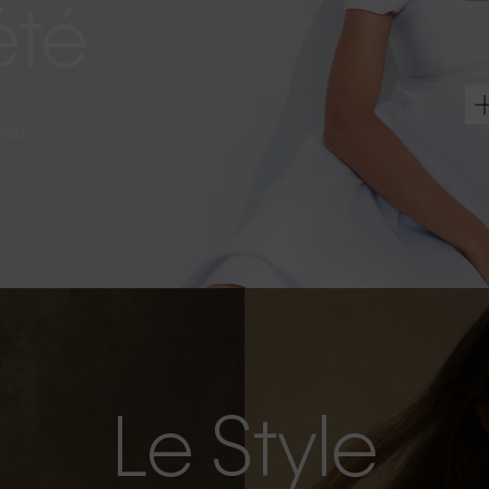
été
ance
Le Style