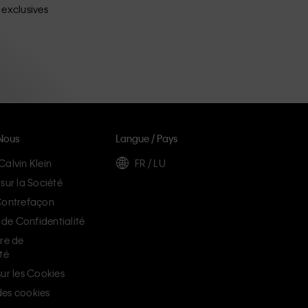
 exclusives
Nous
Langue / Pays
Calvin Klein
FR / LU
sur la Société
Contrefaçon
e Confidentialité
ère de
té
ur les Cookies
es cookies