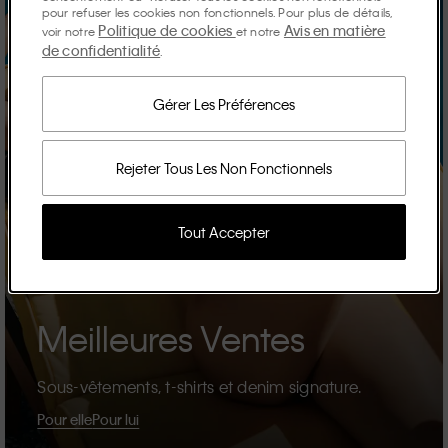
pour refuser les cookies non fonctionnels. Pour plus de détails,
Politique de cookies
Avis en matière
voir notre
et notre
de confidentialité
.
Gérer Les Préférences
Rejeter Tous Les Non Fonctionnels
Tout Accepter
Meilleures Ventes
Sous-vêtements, t-shirts et denim signature.
Pour elle
Pour lui