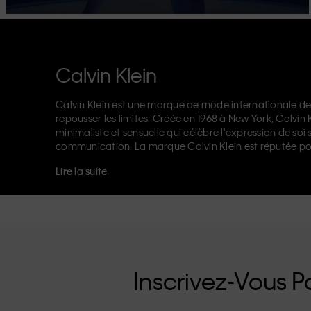
Calvin Klein
Calvin Klein est une marque de mode internationale de
repousser les limites. Créée en 1968 à New York, Calvin
minimaliste et sensuelle qui célèbre l'expression de soi 
communication. La marque Calvin Klein est réputée po
logo CK sur l’élastique, et ses
jeans de créateur
reconna
Lire la suite
années 90. Calvin Klein propose également des
vêteme
accessoires
qui subliment les essentiels du quotidien. Q
Klein Jeans, Calvin Klein Underwear,
Calvin Klein Kids
o
d'une identité et d'un positionnement uniques. Chacu
universellement, tant à nos clients locaux et internation
renforcée par sa ligne de vêtements unisexes et sa gamm
inutiles, les produits de haute qualité CK sont des pièc
moderne.
Inscrivez-Vous Po