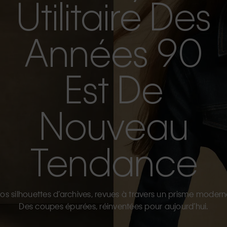
Utilitaire Des
Années 90
Est De
Nouveau
Tendance
os silhouettes d’archives, revues à travers un prisme modern
Des coupes épurées, réinventées pour aujourd’hui.