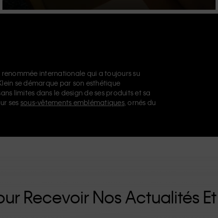
 renommée internationale qui a toujours su
 Klein se démarque par son esthétique
sans limites dans le design de ses produits et sa
ur ses
sous-vêtements emblématiques
, ornés du
issables, notamment son modèle droit façon
nts de créateur
, des
chaussures
et des
ue vous vous tourniez vers Calvin Klein, Calvin
u
Calvin Klein Sport
nos collections disposent
n propose une gamme de produits qui plaisent
aux. La philosophie inclusive de Calvin Klein est
e de tailles inclusives. Conçus sans détails
es uniques et durables qui incarnent le confort
ur Recevoir Nos Actualités Et