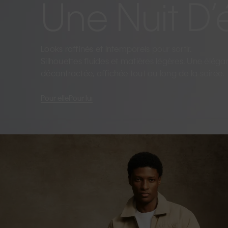
Une Nuit D’
Looks raffinés et intemporels pour sortir.
Silhouettes fluides et matières légères. Une élég
décontractée, affichée tout au long de la soirée.
Pour elle
Pour lui