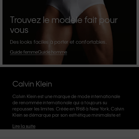
Trouvez le modèle fait pour
vous
Des looks faciles à porter et confortables.
Guide femme
Guide homme
Calvin Klein
Calvin Klein est une marque de mode internationale
de renommée internationale qui a toujours su
repousser les limites. Créée en 1968 à New York, Calvin
Klein se démarque par son esthétique minimaliste et
sensuelle qui célèbre l'expression de soi sans limites
Lire la suite
dans le design de ses produits et sa communication.
La marque Calvin Klein est réputée pour ses
sous-