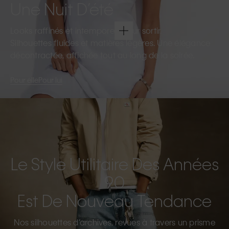
Une Nuit D’été
Looks raffinés et intemporels pour sortir.
Silhouettes fluides et matières légères. Une élégance
décontractée, affichée tout au long de la soirée.
Pour elle
Pour lui
Le Style Utilitaire Des Années
90
Est De Nouveau Tendance
Nos silhouettes d’archives, revues à travers un prisme