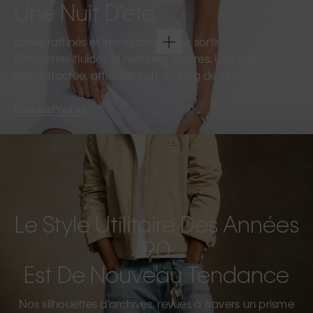
Une Nuit D’été
Looks raffinés et intemporels pour sortir.
Silhouettes fluides et matières légères. Une élégance
décontractée, affichée tout au long de la soirée.
Pour elle
Pour lui
Le Style Utilitaire Des Années
90
Est De Nouveau Tendance
Nos silhouettes d’archives, revues à travers un prisme