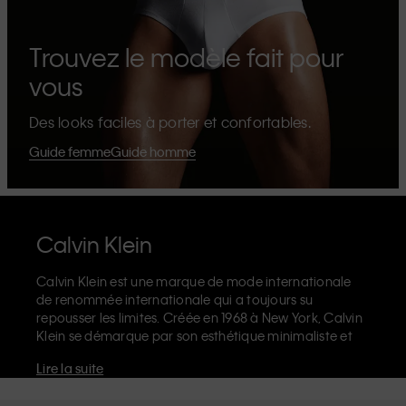
Trouvez le modèle fait pour
vous
Des looks faciles à porter et confortables.
Guide femme
Guide homme
Calvin Klein
Calvin Klein est une marque de mode internationale
de renommée internationale qui a toujours su
repousser les limites. Créée en 1968 à New York, Calvin
Klein se démarque par son esthétique minimaliste et
sensuelle qui célèbre l'expression de soi sans limites
Lire la suite
dans le design de ses produits et sa communication.
La marque Calvin Klein est réputée pour ses
sous-