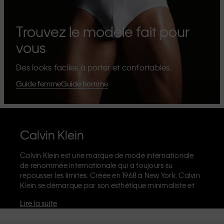
Trouvez le modèle fait pour
vous
Des looks faciles à porter et confortables.
Guide femme
Guide homme
Calvin Klein
Calvin Klein est une marque de mode internationale
de renommée internationale qui a toujours su
repousser les limites. Créée en 1968 à New York, Calvin
Klein se démarque par son esthétique minimaliste et
sensuelle qui célèbre l'expression de soi sans limites
Lire la suite
dans le design de ses produits et sa communication.
La marque Calvin Klein est réputée pour ses
sous-