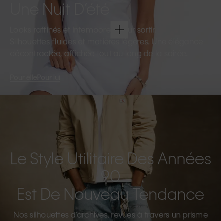
Une Nuit D’été
Looks raffinés et intemporels pour sortir.
Silhouettes fluides et matières légères. Une élégance
décontractée, affichée tout au long de la soirée.
Pour elle
Pour lui
Le Style Utilitaire Des Années
90
Est De Nouveau Tendance
Nos silhouettes d’archives, revues à travers un prisme