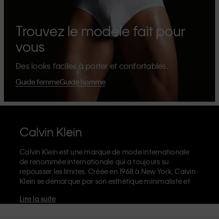
Trouvez le modèle fait pour
vous
Des looks faciles à porter et confortables.
Guide femme
Guide homme
Calvin Klein
Calvin Klein est une marque de mode internationale
de renommée internationale qui a toujours su
repousser les limites. Créée en 1968 à New York, Calvin
Klein se démarque par son esthétique minimaliste et
sensuelle qui célèbre l'expression de soi sans limites
Lire la suite
dans le design de ses produits et sa communication.
La marque Calvin Klein est réputée pour ses
sous-