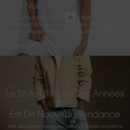
Une Nuit D’été
Looks raffinés et intemporels pour sortir.
Silhouettes fluides et matières légères. Une élégance
décontractée, affichée tout au long de la soirée.
Pour elle
Pour lui
Le Style Utilitaire Des Années
90
Est De Nouveau Tendance
Nos silhouettes d’archives, revues à travers un prisme