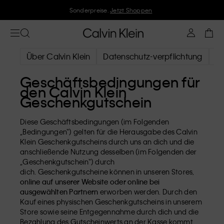
Folge Calvin Klein und gönne Dir -10%
Über Calvin Klein
Datenschutz-verpflichtung
Da
Geschäftsbedingungen für
den Calvin Klein
Geschenkgutschein
Diese Geschäftsbedingungen (im Folgenden
„Bedingungen“) gelten für die Herausgabe des Calvin
Klein Geschenkgutscheins durch uns an dich und die
anschließende Nutzung desselben (im Folgenden der
„Geschenkgutschein“) durch
dich. Geschenkgutscheine können in unseren Stores,
online auf unserer Website oder online bei
ausgewählten Partnern
erworben werden. Durch den
Kauf eines physischen Geschenkgutscheins in unserem
Store sowie seine Entgegennahme durch dich und die
Bezahlung des Gutscheinwerts an der Kasse kommt