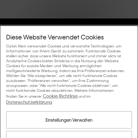
Hilfe Und Support
Diese Website Verwendet Cookies
FAQ
Calvin Klein verwendet Cookies und verwandte Technologien, um
Kollektionen
Informationen von Ihrem Gerät zu sammeln. Funktionale Cookies
stellen sicher, dass unsere Website funktioniert und immer aktiv ist.
Bestellstatus
Analytische Cookies bieten Einblicke in die Nutzung der Website.
#MYCALVINS
Tipps Und Guides
Cookies für soziale Medien und Werbung ermöglichen
Bestellungen und Versand
maßgeschneiderte Werbung, indem sie Ihre Präferenzen erkennen.
Calvin Klein Collection
Wählen Sie "Alle akzeptieren", um alle nicht funktionale Cookies
Der Underwear-Guide für Damen
zuzulassen, "Präferenzen verwalten", um Ihre Zustimmung
Rücksendungen und Rückstattungen
Über Uns
anzupassen, oder "Alle nicht funktionale Cookies ablehnen", um
Calvin Klein Underwear
nicht funktionale Cookies abzulehnen. Weitere Informationen
Der Underwear-Guide für Herren
Cookie-Richtlinie
finden Sie in unserer
und im
Zahlung
Über Calvin Klein
Datenschutzerklärung
Calvin Klein Sport
.
Sprache / Land
Der BH-Guide
Grössen-guide
Informationen zum Unternehmen
Land
Calvin Klein Kids
Land
Einstellungen Verwalten
Passform-Guide für Denims Damen
Finden Sie einen Store in Ihrer Nähe
Produktfälschungen
Calvin Klein Swimwear
Passform-Guide für Denims Herren
Wählen Sie eine Sprache aus