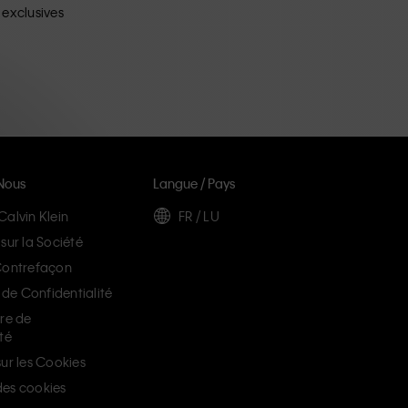
 exclusives
Nous
Langue / Pays
Calvin Klein
FR / LU
sur la Société
Contrefaçon
e Confidentialité
ère de
té
ur les Cookies
es cookies