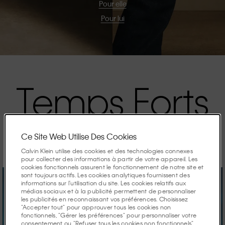
Pour elle
Pour lui
Temps Forts
Les campagnes de la saison.
Ce Site Web Utilise Des Cookies
Calvin Klein utilise des cookies et des technologies connexes
pour collecter des informations à partir de votre appareil. Les
cookies fonctionnels assurent le fonctionnement de notre site et
sont toujours actifs. Les cookies analytiques fournissent des
informations sur l'utilisation du site. Les cookies relatifs aux
médias sociaux et à la publicité permettent de personnaliser
les publicités en reconnaissant vos préférences. Choisissez
"Accepter tout" pour approuver tous les cookies non
fonctionnels, "Gérer les préférences" pour personnaliser votre
consentement ou "Refuser tous les cookies non fonctionnels"