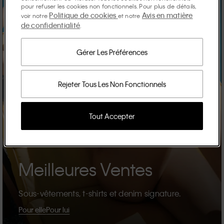
pour refuser les cookies non fonctionnels. Pour plus de détails,
Politique de cookies
Avis en matière
voir notre
et notre
de confidentialité
.
Gérer Les Préférences
Rejeter Tous Les Non Fonctionnels
Tout Accepter
Meilleures Ventes
Sous-vêtements, t-shirts et denim signature.
Pour elle
Pour lui