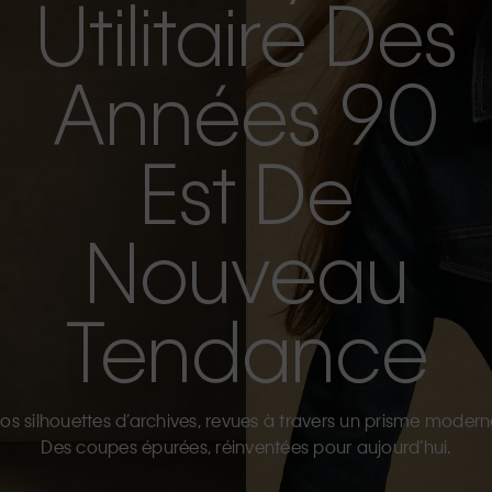
Utilitaire Des
Années 90
Est De
Nouveau
Tendance
os silhouettes d’archives, revues à travers un prisme modern
Des coupes épurées, réinventées pour aujourd’hui.