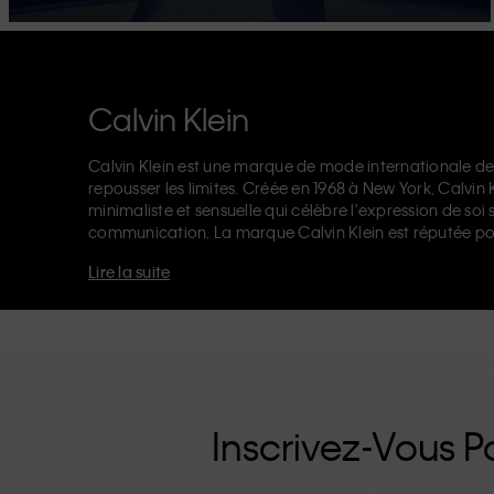
Calvin Klein
Calvin Klein est une marque de mode internationale de
repousser les limites. Créée en 1968 à New York, Calvin
minimaliste et sensuelle qui célèbre l'expression de soi 
communication. La marque Calvin Klein est réputée po
logo CK sur l’élastique, et ses
jeans de créateur
reconna
Lire la suite
années 90. Calvin Klein propose également des
vêteme
accessoires
qui subliment les essentiels du quotidien. Q
Klein Jeans, Calvin Klein Underwear,
Calvin Klein Kids
o
d'une identité et d'un positionnement uniques. Chacu
universellement, tant à nos clients locaux et internation
renforcée par sa ligne de vêtements unisexes et sa gamm
inutiles, les produits de haute qualité CK sont des pièc
moderne.
Inscrivez-Vous Po