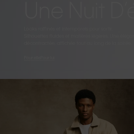
Une Nuit D’
Looks raffinés et intemporels pour sortir.
Silhouettes fluides et matières légères. Une élég
décontractée, affichée tout au long de la soirée.
Pour elle
Pour lui