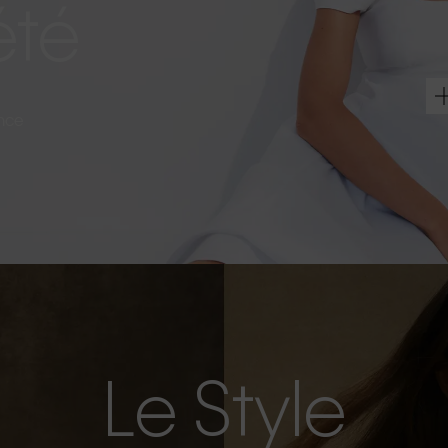
été
ance
Le Style