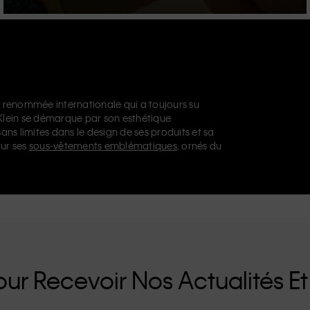
 renommée internationale qui a toujours su
 Klein se démarque par son esthétique
sans limites dans le design de ses produits et sa
ur ses
sous-vêtements emblématiques
, ornés du
issables, notamment son modèle droit façon
nts de créateur
, des
chaussures
et des
ue vous vous tourniez vers Calvin Klein, Calvin
u
Calvin Klein Sport
nos collections disposent
n propose une gamme de produits qui plaisent
aux. La philosophie inclusive de Calvin Klein est
e de tailles inclusives. Conçus sans détails
es uniques et durables qui incarnent le confort
ur Recevoir Nos Actualités Et