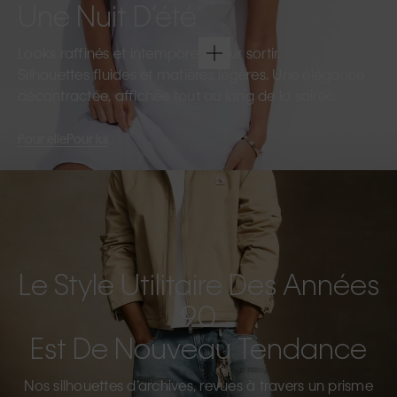
Une Nuit D’été
Looks raffinés et intemporels pour sortir.
Silhouettes fluides et matières légères. Une élégance
décontractée, affichée tout au long de la soirée.
Pour elle
Pour lui
Le Style Utilitaire Des Années
90
Est De Nouveau Tendance
Nos silhouettes d’archives, revues à travers un prisme