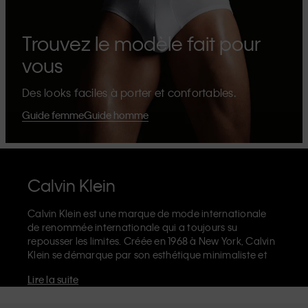
Trouvez le modèle fait pour
vous
Des looks faciles à porter et confortables.
Guide femme
Guide homme
Calvin Klein
Calvin Klein est une marque de mode internationale
de renommée internationale qui a toujours su
repousser les limites. Créée en 1968 à New York, Calvin
Klein se démarque par son esthétique minimaliste et
sensuelle qui célèbre l'expression de soi sans limites
Lire la suite
dans le design de ses produits et sa communication.
La marque Calvin Klein est réputée pour ses
sous-