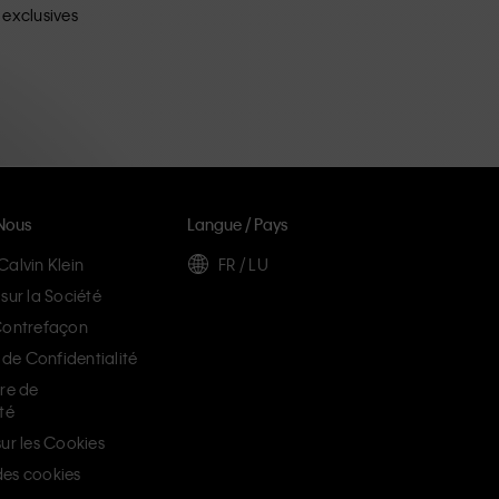
 exclusives
Nous
Langue / Pays
Calvin Klein
FR / LU
sur la Société
Contrefaçon
e Confidentialité
ère de
té
ur les Cookies
es cookies