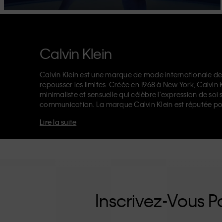
Calvin Klein
Calvin Klein est une marque de mode internationale de
repousser les limites. Créée en 1968 à New York, Calvin
minimaliste et sensuelle qui célèbre l'expression de soi 
communication. La marque Calvin Klein est réputée po
logo CK sur l’élastique, et ses
jeans de créateur
reconna
Lire la suite
années 90. Calvin Klein propose également des
vêteme
accessoires
qui subliment les essentiels du quotidien. Q
Klein Jeans, Calvin Klein Underwear,
Calvin Klein Kids
o
d'une identité et d'un positionnement uniques. Chacu
universellement, tant à nos clients locaux et internation
renforcée par sa ligne de vêtements unisexes et sa gamm
inutiles, les produits de haute qualité CK sont des pièc
moderne.
Inscrivez-Vous Po