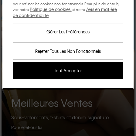
pour refuser les cookies non fonctionnels. Pour plus de détails,
Politique de cookies
Avis en matière
voir notre
et notre
de confidentialité
.
Gérer Les Préférences
Rejeter Tous Les Non Fonctionnels
Tout Accepter
Meilleures Ventes
Sous-vêtements, t-shirts et denim signature.
Pour elle
Pour lui