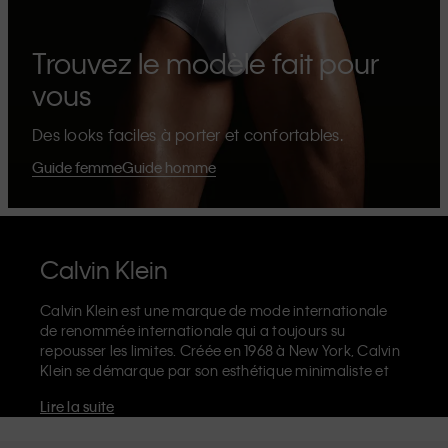
Trouvez le modèle fait pour
vous
Des looks faciles à porter et confortables.
Guide femme
Guide homme
Calvin Klein
Calvin Klein est une marque de mode internationale
de renommée internationale qui a toujours su
repousser les limites. Créée en 1968 à New York, Calvin
Klein se démarque par son esthétique minimaliste et
sensuelle qui célèbre l'expression de soi sans limites
Lire la suite
dans le design de ses produits et sa communication.
La marque Calvin Klein est réputée pour ses
sous-