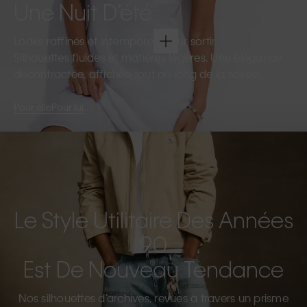
Une Nuit D’été
Looks raffinés et intemporels pour sortir.
Silhouettes fluides et matières légères. Une élégance
décontractée, affichée tout au long de la soirée.
Pour elle
Pour lui
Le Style Utilitaire Des Années
90
Est De Nouveau Tendance
Nos silhouettes d’archives, revues à travers un prisme